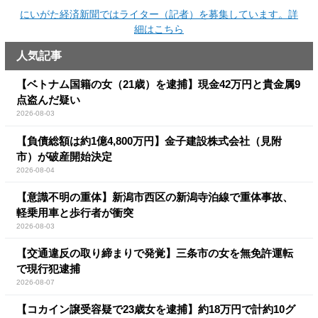
にいがた経済新聞ではライター（記者）を募集しています。詳
細はこちら
人気記事
【ベトナム国籍の女（21歳）を逮捕】現金42万円と貴金属9
点盗んだ疑い
2026-08-03
【負債総額は約1億4,800万円】金子建設株式会社（見附
市）が破産開始決定
2026-08-04
【意識不明の重体】新潟市西区の新潟寺泊線で重体事故、
軽乗用車と歩行者が衝突
2026-08-03
【交通違反の取り締まりで発覚】三条市の女を無免許運転
で現行犯逮捕
2026-08-07
【コカイン譲受容疑で23歳女を逮捕】約18万円で計約10グ