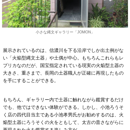
小さな縄文ギャラリー「JOMON」
展示されているのは、信濃川を下る沿岸でしか出土例がな
い「火焔型縄文土器」や土偶が中心。もちろんこれらもレ
プリカなのだが、国宝指定されている現実の火焔型土器の
大きさ、重さまで、長岡の土器職人が正確に再現したもの
を手にすることができる。
もちろん、ギャラリー内で土器に触れながら鑑賞するだけ
でも、他ではできない体験ができる。しかし、小池ろうそ
く店の四代目当主である小池孝男氏がお勧めするのは、火
焔型土器にろうそくの火をともして、太古の昔さながらに
再現された火を鑑賞する楽しみ方だ。