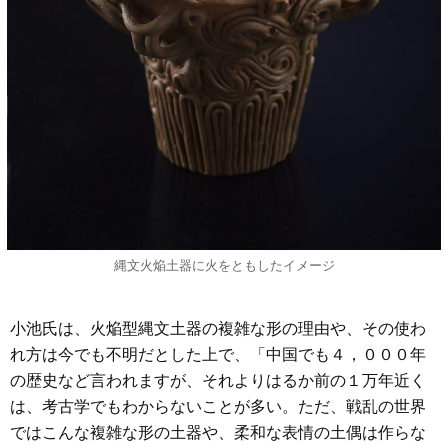
縄文火焔土器に火をともしたイメージ
小池氏は、火焔型縄文土器の複雑な形の理由や、その使わ
れ方は今でも不明だとした上で、「中国でも４，０００年
の歴史など言われますが、それよりはるか前の１万年近く
は、考古学でもわからないことが多い。ただ、戦乱の世界
ではこんな複雑な形の土器や、柔和な表情の土偶は作らな