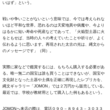
いはず」という。
戦いや争いごとがないという意味では、今では考えられな
いほど平和な世界。恐れるのは天変地異や病魔や、今より
はるかに短い寿命や死産などであって、「火焔型土器に火
をともせば、当時の人々の考えていたことや祈りが、よく
伝わるように思います。再現された太古の光は、縄文から
のメッセージです」（同）。
実際に家などで鑑賞するには、もちろん購入する必要があ
る。唯一無二の国宝は誰も買うことはできないが、国宝や
文化財となった土器や土偶を正確に再現したレプリカを、
縄文ギャラリー「JOMON」では２万円から販売している。
最近では、学校が教材用として購入した例もあるという。
JOMONへ来店の際は、電話０９０－８９４３－３０３３