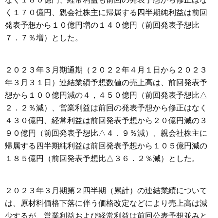
く１７０億円、親会社株主に帰属する四半期純利益は前回
発表予想から１０億円増の１４０億円（前回発表予想比
７．７％増）とした。
２０２３年３月期通期（２０２２年４月１日から２０２３
年３月３１日）連結業績予想数値の売上高は、前回発表予
想から１００億円減の４，４５０億円（前回発表予想比△
２．２％減）、営業利益は前回の発表予想から修正はなく
４３０億円、経常利益は前回発表予想から２０億円減の３
９０億円（前回発表予想比△４．９％減）、親会社株主に
帰属する四半期純利益は前回発表予想から１０５億円減の
１８５億円（前回発表予想比△３６．２％減）とした。
２０２３年３月期第２四半期（累計）の連結業績について
は、原材料価格下落に伴う価格改定などにより売上高は減
少するが、営業利益および経常利益は前回公表予想並みと