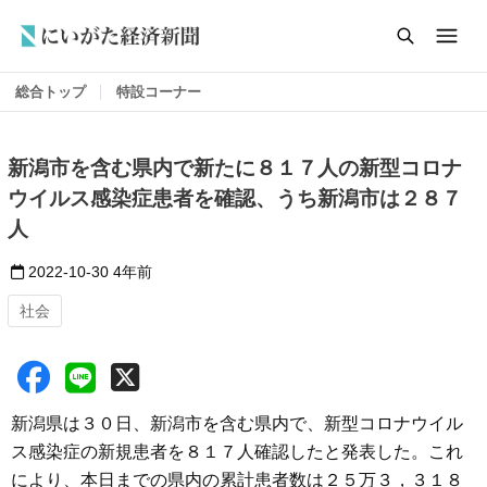
総合トップ
特設コーナー
新潟市を含む県内で新たに８１７人の新型コロナ
ウイルス感染症患者を確認、うち新潟市は２８７
人
2022-10-30
4年前
社会
新潟県は３０日、新潟市を含む県内で、新型コロナウイル
ス感染症の新規患者を８１７人確認したと発表した。これ
により、本日までの県内の累計患者数は２５万３，３１８