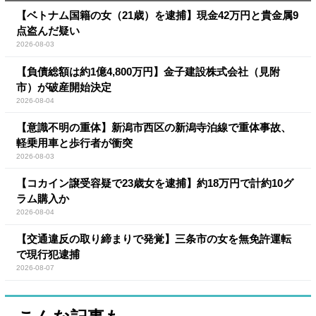
【ベトナム国籍の女（21歳）を逮捕】現金42万円と貴金属9
点盗んだ疑い
2026-08-03
【負債総額は約1億4,800万円】金子建設株式会社（見附
市）が破産開始決定
2026-08-04
【意識不明の重体】新潟市西区の新潟寺泊線で重体事故、
軽乗用車と歩行者が衝突
2026-08-03
【コカイン譲受容疑で23歳女を逮捕】約18万円で計約10グ
ラム購入か
2026-08-04
【交通違反の取り締まりで発覚】三条市の女を無免許運転
で現行犯逮捕
2026-08-07