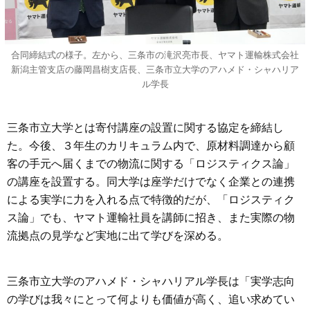
合同締結式の様子。左から、三条市の滝沢亮市長、ヤマト運輸株式会社
新潟主管支店の藤岡昌樹支店長、三条市立大学のアハメド・シャハリア
ル学長
三条市立大学とは寄付講座の設置に関する協定を締結し
た。今後、３年生のカリキュラム内で、原材料調達から顧
客の手元へ届くまでの物流に関する「ロジスティクス論」
の講座を設置する。同大学は座学だけでなく企業との連携
による実学に力を入れる点で特徴的だが、「ロジスティク
ス論」でも、ヤマト運輸社員を講師に招き、また実際の物
流拠点の見学など実地に出て学びを深める。
三条市立大学のアハメド・シャハリアル学長は「実学志向
の学びは我々にとって何よりも価値が高く、追い求めてい