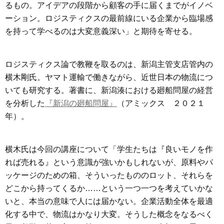
るもの。アイデアの段階から顧客の手に届くまでがイノベ
ーション。ロジスティクスの最前線にいる企業から臨場感
を持って学べるのは大変意義深い」と期待を寄せる。
ロジスティクス論で教鞭を取るのは、新潟主管支店管内の
横木剛氏。ヤマト運輸で働きながら、近世日本の物流につ
いても研究する。著書に、新潟湊における廻船問屋の経営
を分析した
『新潟の廻船問屋』
（アミックス ２０２１
年）。
横木氏は今回の講座について「学生たちは『良いモノを作
れば売れる』という意識が強いかもしれないが、原料やパ
ッケージのための箱、そういったもののロット、それらを
どこから持ってくるか……という一つ一つを考えていかな
いと、本当の意味で人には届かない。企業活動全体を最適
化する中で、物流はかなり大変。そうした概念をなるべく