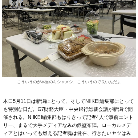
こういうのが本当のキシャメシ、こういうので良いんだよ
本日5月11日は新潟にとって、そしてNIIKEI編集部にとって
も特別な日だ。G7財務大臣・中央銀行総裁会議が新潟で開
催される。NIIKEI編集部もはりきって記者4人で事前エント
リー、まるで大手メディアなみの鉄壁布陣。ローカルメデ
ィアとはいっても燃える記者魂は健在、行きたいヤツはみ