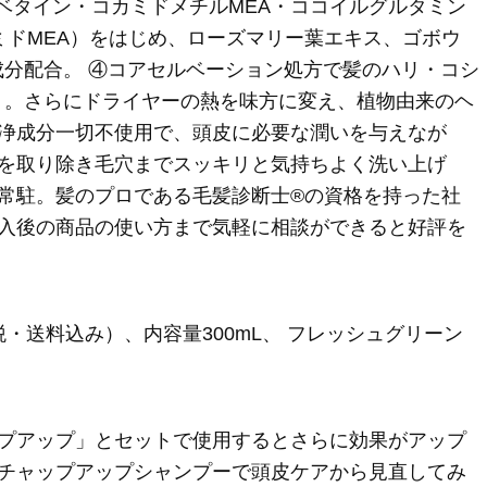
ベタイン・コカミドメチルMEA・ココイルグルタミン
ミドMEA）をはじめ、ローズマリー葉エキス、ゴボウ
成分配合。 ④コアセルベーション処方で髪のハリ・コシ
く。さらにドライヤーの熱を味方に変え、植物由来のヘ
浄成分一切不使用で、頭皮に必要な潤いを与えなが
を取り除き毛穴までスッキリと気持ちよく洗い上げ
が常駐。髪のプロである毛髪診断士®の資格を持った社
入後の商品の使い方まで気軽に相談ができると好評を
税・送料込み）、内容量300mL、 フレッシュグリーン
プアップ」とセットで使用するとさらに効果がアップ
チャップアップシャンプーで頭皮ケアから見直してみ