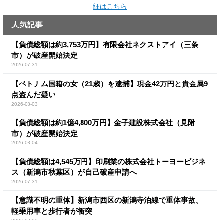
細はこちら
人気記事
【負債総額は約3,753万円】有限会社ネクストアイ（三条
市）が破産開始決定
2026-07-31
【ベトナム国籍の女（21歳）を逮捕】現金42万円と貴金属9
点盗んだ疑い
2026-08-03
【負債総額は約1億4,800万円】金子建設株式会社（見附
市）が破産開始決定
2026-08-04
【負債総額は4,545万円】印刷業の株式会社トーヨービジネ
ス（新潟市秋葉区）が自己破産申請へ
2026-07-31
【意識不明の重体】新潟市西区の新潟寺泊線で重体事故、
軽乗用車と歩行者が衝突