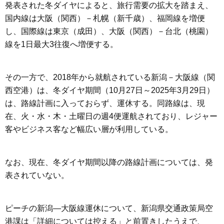
発表された冬ダイヤによると、旅行需要の拡大を踏まえ、
国内線は大阪（関西）－札幌（新千歳）、福岡線を増便
し、国際線は東京（成田）、大阪（関西）－台北（桃園）
線を1日最大3往復へ増便する。
その一方で、2018年から就航されている新潟－大阪線（関
西空港）は、冬ダイヤ期間（10月27日～2025年3月29日）
は、路線計画に入っておらず、運休する。同路線は、現
在、火・水・木・土曜日の週4便運航されており、レジャー
客やビジネス客など幅広い層が利用している。
なお、現在、冬ダイヤ期間以降の路線計画については、発
表されていない。
ピーチの新潟―大阪線運休について、新潟県交通政策局空
港課は「詳細については控える」と前置きしたうえで、