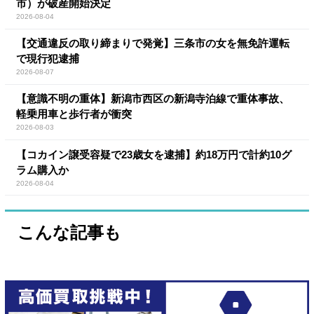
市）が破産開始決定
2026-08-04
【交通違反の取り締まりで発覚】三条市の女を無免許運転
で現行犯逮捕
2026-08-07
【意識不明の重体】新潟市西区の新潟寺泊線で重体事故、
軽乗用車と歩行者が衝突
2026-08-03
【コカイン譲受容疑で23歳女を逮捕】約18万円で計約10グ
ラム購入か
2026-08-04
こんな記事も