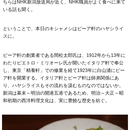
ちらはNHK新潟放送局が近く、NHK職員がよく食べに来て
いる話も聞く。
ということで、本日のキシャメシはピーア軒のハヤシライ
スに。
ピーア軒の創業者である間松太郎氏は、1912年から13年に
わたりピエトロ・ミリオーレ氏が開いたイタリア軒で奉公
し、東京「精養軒」での修業を経て1923年に白山浦にピー
ア軒を開業する。イタリア軒とピーア軒は師弟関係にあ
り、ハヤシライスもその流れを汲むものなのではないか。
新潟は幕末～明治の開港五港であるため、明治～大正～昭
和初期の西洋料理文化は、実に豊饒な歴史を紡ぐ。