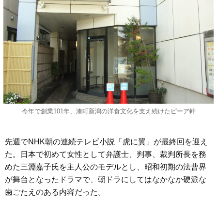
今年で創業101年、湊町新潟の洋食文化を支え続けたピーア軒
先週でNHK朝の連続テレビ小説「虎に翼」が最終回を迎え
た。日本で初めて女性として弁護士、判事、裁判所長を務
めた三淵嘉子氏を主人公のモデルとし、昭和初期の法曹界
が舞台となったドラマで、朝ドラにしてはなかなか硬派な
歯ごたえのある内容だった。