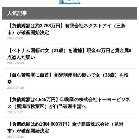
細はこちら
人気記事
【負債総額は約3,753万円】有限会社ネクストアイ（三条
市）が破産開始決定
2026-07-31
【ベトナム国籍の女（21歳）を逮捕】現金42万円と貴金属9
点盗んだ疑い
2026-08-03
【自ら警察署に自首】覚醒剤使用の疑いで女（38歳）を検
挙
2026-07-30
【負債総額は4,545万円】印刷業の株式会社トーヨービジネ
ス（新潟市秋葉区）が自己破産申請へ
2026-07-31
【負債総額は約1億4,800万円】金子建設株式会社（見附
市）が破産開始決定
2026-08-04