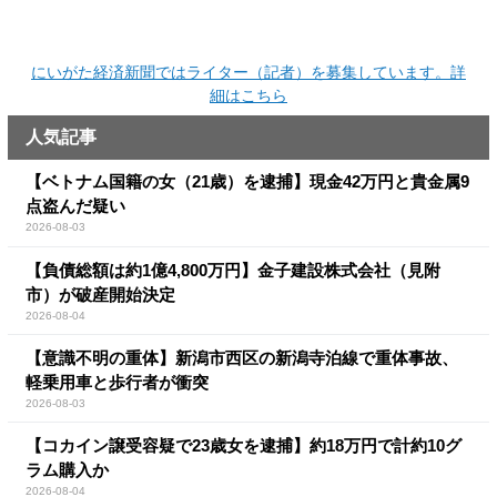
にいがた経済新聞ではライター（記者）を募集しています。詳
細はこちら
人気記事
【ベトナム国籍の女（21歳）を逮捕】現金42万円と貴金属9
点盗んだ疑い
2026-08-03
【負債総額は約1億4,800万円】金子建設株式会社（見附
市）が破産開始決定
2026-08-04
【意識不明の重体】新潟市西区の新潟寺泊線で重体事故、
軽乗用車と歩行者が衝突
2026-08-03
【コカイン譲受容疑で23歳女を逮捕】約18万円で計約10グ
ラム購入か
2026-08-04