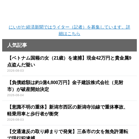
にいがた経済新聞ではライター（記者）を募集しています。詳
細はこちら
人気記事
【ベトナム国籍の女（21歳）を逮捕】現金42万円と貴金属9
点盗んだ疑い
2026-08-03
【負債総額は約1億4,800万円】金子建設株式会社（見附
市）が破産開始決定
2026-08-04
【意識不明の重体】新潟市西区の新潟寺泊線で重体事故、
軽乗用車と歩行者が衝突
2026-08-03
【交通違反の取り締まりで発覚】三条市の女を無免許運転
で現行犯逮捕