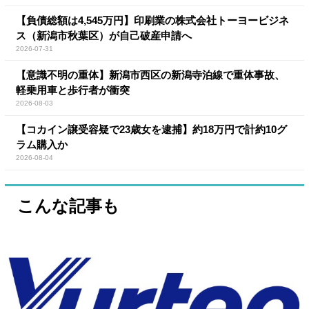
【負債総額は4,545万円】印刷業の株式会社トーヨービジネ
ス（新潟市秋葉区）が自己破産申請へ
2026-07-31
【意識不明の重体】新潟市西区の新潟寺泊線で重体事故、
軽乗用車と歩行者が衝突
2026-08-03
【コカイン譲受容疑で23歳女を逮捕】約18万円で計約10グ
ラム購入か
2026-08-04
こんな記事も