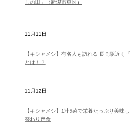
しの田」（新潟市東区）
11月11日
【キシャメシ】有名人も訪れる 長岡駅近く
とは！？
11月12日
【キシャメシ】1汁5菜で栄養たっぷり美味
替わり定食