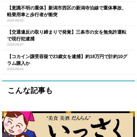
【意識不明の重体】新潟市西区の新潟寺泊線で重体事故、
軽乗用車と歩行者が衝突
2026-08-03
【交通違反の取り締まりで発覚】三条市の女を無免許運転
で現行犯逮捕
2026-08-07
【コカイン譲受容疑で23歳女を逮捕】約18万円で計約10グ
ラム購入か
2026-08-04
こんな記事も