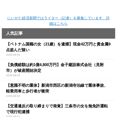
にいがた経済新聞ではライター（記者）を募集しています。詳
細はこちら
人気記事
【ベトナム国籍の女（21歳）を逮捕】現金42万円と貴金属9
点盗んだ疑い
2026-08-03
【負債総額は約1億4,800万円】金子建設株式会社（見附
市）が破産開始決定
2026-08-04
【意識不明の重体】新潟市西区の新潟寺泊線で重体事故、
軽乗用車と歩行者が衝突
2026-08-03
【交通違反の取り締まりで発覚】三条市の女を無免許運転
で現行犯逮捕
2026-08-07