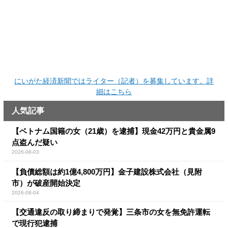
にいがた経済新聞ではライター（記者）を募集しています。詳
細はこちら
人気記事
【ベトナム国籍の女（21歳）を逮捕】現金42万円と貴金属9
点盗んだ疑い
2026-08-03
【負債総額は約1億4,800万円】金子建設株式会社（見附
市）が破産開始決定
2026-08-04
【交通違反の取り締まりで発覚】三条市の女を無免許運転
で現行犯逮捕