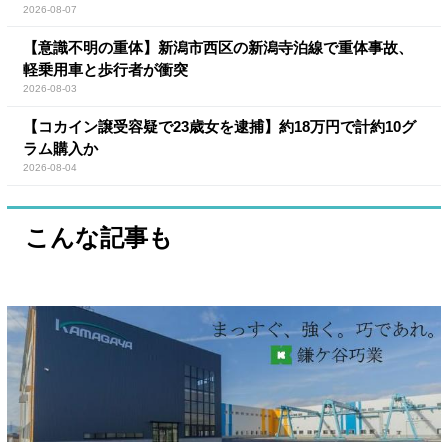
2026-08-07
【意識不明の重体】新潟市西区の新潟寺泊線で重体事故、
軽乗用車と歩行者が衝突
2026-08-03
【コカイン譲受容疑で23歳女を逮捕】約18万円で計約10グ
ラム購入か
2026-08-04
こんな記事も