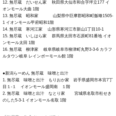
12. 無尽蔵 だいせん家 秋田県大仙市和合字坪立177 イ
オンモール大曲 1階
13. 無尽蔵 昭和家 山梨県中巨摩郡昭和町飯喰1505-
1 イオンモール甲府昭和1階
14. 無尽蔵 寒河江家 山形県寒河江市新山1丁目10-1
15. 無尽蔵 いしはら家 群馬県太田市石原町81番地 イオ
ンモール太田 1階
16. 無尽蔵 柳津家 岐阜県岐阜市柳津町丸野3-3-6 カラフ
ルタウン岐阜 レインボーモール館 1階
●新潟らーめん 無尽蔵 味噌と出汁
1. 無尽蔵 味噌と出汁 もりおか家 岩手県盛岡市本宮7丁
目１-１ イオンモール盛岡南 １階
2. 無尽蔵 味噌と出汁 なとり家 宮城県名取市杜せき
のした5-3-1 イオンモール名取 1階