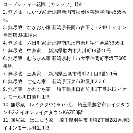
コープシティー花園（ガレッソ）1階
2. 無尽蔵 にいつ家 新潟県新潟市秋葉区善道字潟端555番
地
3. 無尽蔵 ながおか家 新潟県長岡市古正寺1-249-1 イオン
長岡店 駐車場内
4. 無尽蔵 六日町家 新潟県南魚沼市余川字牛蒡島3355-1
5. 無尽蔵 中条家 新潟県胎内市大川町14番40号
6. 無尽蔵 むらかみ家 新潟県村上市大字仲間町字坂下605
番地
7. 無尽蔵 三条家 新潟県三条市横町2丁目3番2-1号
8. 無尽蔵 ごせん家 新潟県五泉市郷屋川2-3-6
9. 無尽蔵 かわぐち家 埼玉県川口市前川1丁目1-11 イオ
ンモール川口前川 1階
10. 無尽蔵 レイクタウンkaze店 埼玉県越谷市レイクタウ
ン4-2-2 イオンレイクタウンKAZE3階
11. 無尽蔵 はにゅう家 埼玉県羽生市川崎2丁目281番地3
イオンモール羽生 1階