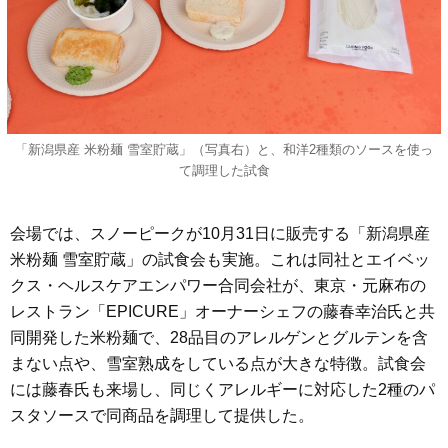
「新潟県産 米粉麺 雪室貯蔵」（写真右）と、和洋2種類のソースを使っ
て調理した試食
会場では、スノーピークが10月31日に販売する「新潟県産
米粉麺 雪室貯蔵」の試食会も実施。これは同社とエイベッ
クス・ヘルスケアエンパワー合同会社が、東京・元麻布の
レストラン「EPICURE」オーナーシェフの藤春幸治氏と共
同開発した米粉麺で、28品目のアレルゲンとグルテンを含
まない点や、雪室熟成をしている点が大きな特徴。試食会
には藤春氏も来場し、同じくアレルギーに対応した2種のパ
スタソースで同商品を調理して提供した。