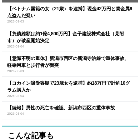
【ベトナム国籍の女（21歳）を逮捕】現金42万円と貴金属9
点盗んだ疑い
2026-08-03
【負債総額は約1億4,800万円】金子建設株式会社（見附
市）が破産開始決定
2026-08-04
【意識不明の重体】新潟市西区の新潟寺泊線で重体事故、
軽乗用車と歩行者が衝突
2026-08-03
【コカイン譲受容疑で23歳女を逮捕】約18万円で計約10グ
ラム購入か
2026-08-04
【続報】男性の死亡を確認、新潟市西区の重体事故
2026-08-04
こんな記事も