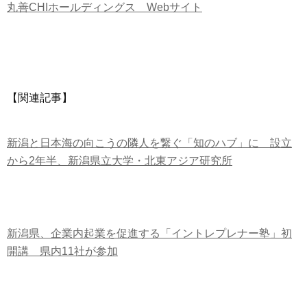
丸善CHIホールディングス Webサイト
【関連記事】
新潟と日本海の向こうの隣人を繋ぐ「知のハブ」に 設立
から2年半、新潟県立大学・北東アジア研究所
新潟県、企業内起業を促進する「イントレプレナー塾」初
開講 県内11社が参加