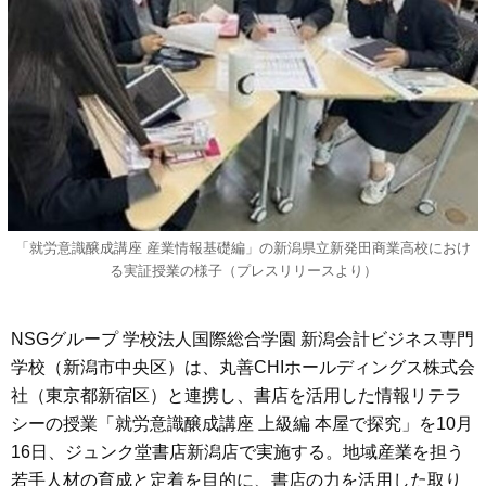
「就労意識醸成講座 産業情報基礎編」の新潟県立新発田商業高校におけ
る実証授業の様子（プレスリリースより）
NSGグループ 学校法人国際総合学園 新潟会計ビジネス専門
学校（新潟市中央区）は、丸善CHIホールディングス株式会
社（東京都新宿区）と連携し、書店を活用した情報リテラ
シーの授業「就労意識醸成講座 上級編 本屋で探究」を10月
16日、ジュンク堂書店新潟店で実施する。地域産業を担う
若手人材の育成と定着を目的に、書店の力を活用した取り