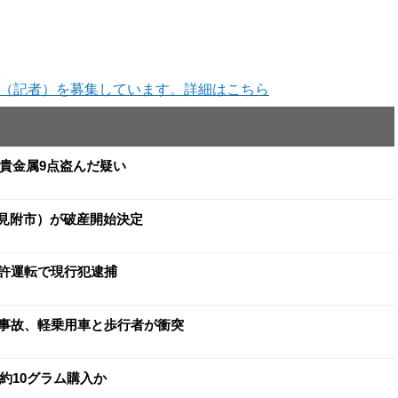
（記者）を募集しています。詳細はこちら
と貴金属9点盗んだ疑い
（見附市）が破産開始決定
許運転で現行犯逮捕
事故、軽乗用車と歩行者が衝突
約10グラム購入か