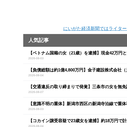
にいがた経済新聞ではライター
人気記事
【ベトナム国籍の女（21歳）を逮捕】現金42万円
2026-08-03
【負債総額は約1億4,800万円】金子建設株式会社
2026-08-04
【交通違反の取り締まりで発覚】三条市の女を無免
2026-08-07
【意識不明の重体】新潟市西区の新潟寺泊線で重体
2026-08-03
【コカイン譲受容疑で23歳女を逮捕】約18万円で計
2026-08-04