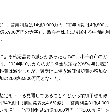
％増）、営業利益は14億9,000万円（前年同期は4億800万
2億6,900万円の赤字）、親会社株主に帰属する中間純利
た。
による給湯需要の減少があったものの、小千谷市のガ
、2024年10月からのガス料金改定などが寄与し増加
原料費は減少したが、譲受けに伴う減価償却費の増加な
の260億3,800万円となった。
が想定を下回る見通しであることなどから業績予想を修
43億円（前回発表比4.6％減）、営業利益31億4,000
.7％増）、当期純利益24億4,000万円（同20.8％増）を