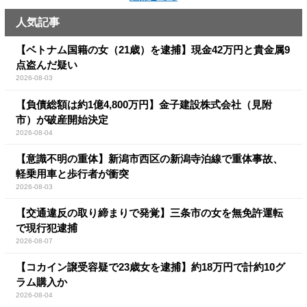
人気記事
【ベトナム国籍の女（21歳）を逮捕】現金42万円と貴金属9
点盗んだ疑い
2026-08-03
【負債総額は約1億4,800万円】金子建設株式会社（見附
市）が破産開始決定
2026-08-04
【意識不明の重体】新潟市西区の新潟寺泊線で重体事故、
軽乗用車と歩行者が衝突
2026-08-03
【交通違反の取り締まりで発覚】三条市の女を無免許運転
で現行犯逮捕
2026-08-07
【コカイン譲受容疑で23歳女を逮捕】約18万円で計約10グ
ラム購入か
2026-08-04