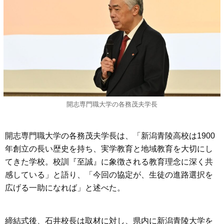
開志専門職大学の各務茂夫学長
開志専門職大学の各務茂夫学長は、「新潟青陵高校は1900
年創立の長い歴史を持ち、実学教育と地域教育を大切にし
てきた学校。校訓『至誠』に象徴される教育理念に深く共
感している」と語り、「今回の協定が、生徒の進路選択を
広げる一助になれば」と述べた。
締結式後、石井校長は取材に対し、県内に新潟青陵大学を