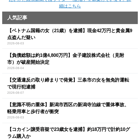
細はこちら
人気記事
【ベトナム国籍の女（21歳）を逮捕】現金42万円と貴金属9
点盗んだ疑い
2026-08-03
【負債総額は約1億4,800万円】金子建設株式会社（見附
市）が破産開始決定
2026-08-04
【交通違反の取り締まりで発覚】三条市の女を無免許運転
で現行犯逮捕
2026-08-07
【意識不明の重体】新潟市西区の新潟寺泊線で重体事故、
軽乗用車と歩行者が衝突
2026-08-03
【コカイン譲受容疑で23歳女を逮捕】約18万円で計約10グ
ラム購入か