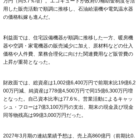
万円（同5.7％増）。エコキュートが政府の補助金制度を活
用した販売活動で順調に推移し、石油給湯機や電気温水器
の価格転嫁も進んだ。
利益面では、住宅設備機器が順調に推移した一方、暖房機
器や空調・家電機器の販売減少に加え、原材料などの仕入
価格や人件費、業務合理化に向けた関連費用など販管費の
上昇が重荷となった。
財政面では、総資産は1,002億6,400万円で前期末比19億6,2
00万円減、純資産は778億4,500万円で同15億6,300万円増
となった。自己資本比率は77.6％。営業活動によるキャッ
シュ・フローは7億3,100万円の支出、期末の現金及び現金
同等物残高は99億3,000万円だった。
2027年3月期の連結業績予想は、売上高860億円（前期比0.