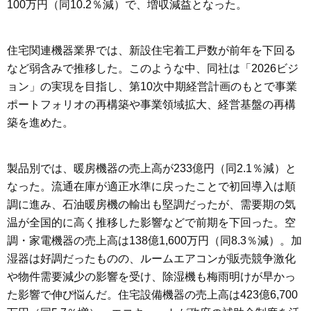
100万円（同10.2％減）で、増収減益となった。
住宅関連機器業界では、新設住宅着工戸数が前年を下回る
など弱含みで推移した。このような中、同社は「2026ビジ
ョン」の実現を目指し、第10次中期経営計画のもとで事業
ポートフォリオの再構築や事業領域拡大、経営基盤の再構
築を進めた。
製品別では、暖房機器の売上高が233億円（同2.1％減）と
なった。流通在庫が適正水準に戻ったことで初回導入は順
調に進み、石油暖房機の輸出も堅調だったが、需要期の気
温が全国的に高く推移した影響などで前期を下回った。空
調・家電機器の売上高は138億1,600万円（同8.3％減）。加
湿器は好調だったものの、ルームエアコンが販売競争激化
や物件需要減少の影響を受け、除湿機も梅雨明けが早かっ
た影響で伸び悩んだ。住宅設備機器の売上高は423億6,700