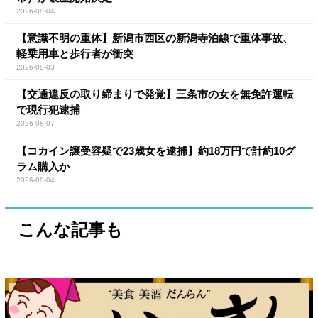
2026-08-04
【意識不明の重体】新潟市西区の新潟寺泊線で重体事故、
軽乗用車と歩行者が衝突
2026-08-03
【交通違反の取り締まりで発覚】三条市の女を無免許運転
で現行犯逮捕
2026-08-07
【コカイン譲受容疑で23歳女を逮捕】約18万円で計約10グ
ラム購入か
2026-08-04
こんな記事も