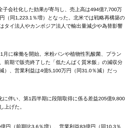
を完全子会社化した効果が寄与し、売上高は494億7,700万
0万円（同1,223.1％増）となった。北米では戦略再構築の
はタイ法人やカンボジア法人で輸出量減少や為替影響
年1月に稼働を開始。米粉パンや植物性乳酸菌、プラン
、前期で販売終了した「低たんぱく質米飯」の減収分
％減）、営業利益は4億5,100万円（同31.0％減）だっ
会社化に伴い、第1四半期に段階取得に係る差益205億9,800
し上げた。
0億円（前期比3.6％増）、営業利益83億円（同10.3％