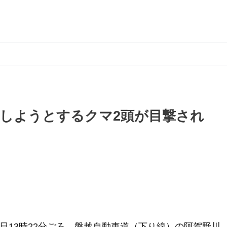
断しようとするクマ2頭が目撃され
日13時22分ごろ、磐越自動車道（下り線）の阿賀野川