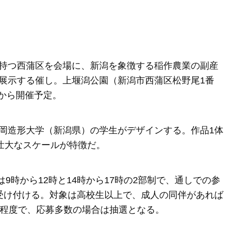
持つ西蒲区を会場に、新潟を象徴する稲作農業の副産
展示する催し。上堰潟公園（新潟市西蒲区松野尾1番
日から開催予定。
岡造形大学（新潟県）の学生がデザインする。作品1体
壮大なスケールが特徴だ。
は9時から12時と14時から17時の2部制で、通しでの参
受け付ける。対象は高校生以上で、成人の同伴があれば
人程度で、応募多数の場合は抽選となる。