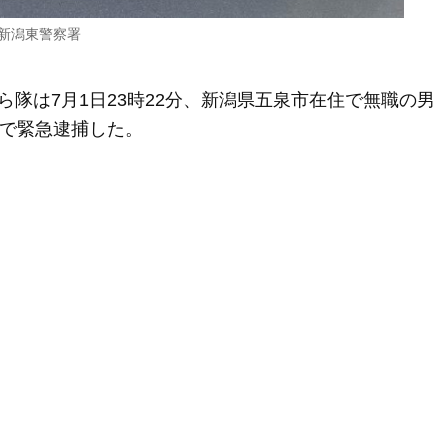
新潟東警察署
隊は7月1日23時22分、新潟県五泉市在住で無職の男
いで緊急逮捕した。