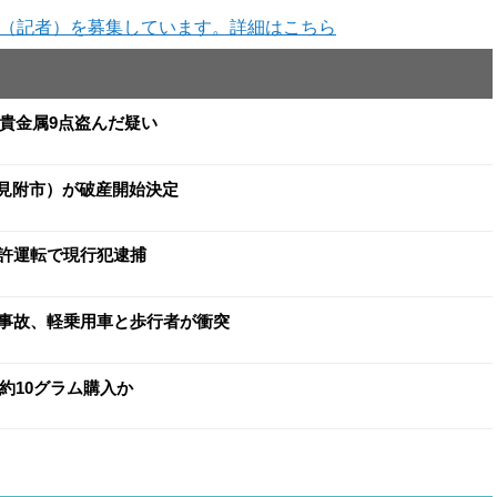
（記者）を募集しています。詳細はこちら
と貴金属9点盗んだ疑い
（見附市）が破産開始決定
許運転で現行犯逮捕
事故、軽乗用車と歩行者が衝突
約10グラム購入か