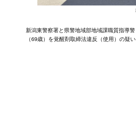
新潟東警察署と県警地域部地域課職質指導警ら
（69歳）を覚醒剤取締法違反（使用）の疑