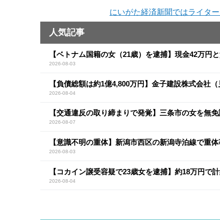
にいがた経済新聞ではライター
人気記事
【ベトナム国籍の女（21歳）を逮捕】現金42万円
2026-08-03
【負債総額は約1億4,800万円】金子建設株式会社
2026-08-04
【交通違反の取り締まりで発覚】三条市の女を無免
2026-08-07
【意識不明の重体】新潟市西区の新潟寺泊線で重体
2026-08-03
【コカイン譲受容疑で23歳女を逮捕】約18万円で計
2026-08-04