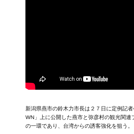
新潟県燕市の鈴木力市長は２７日に定例記者会
WN」上に公開した燕市と弥彦村の観光関連
の一環であり、台湾からの誘客強化を狙う。