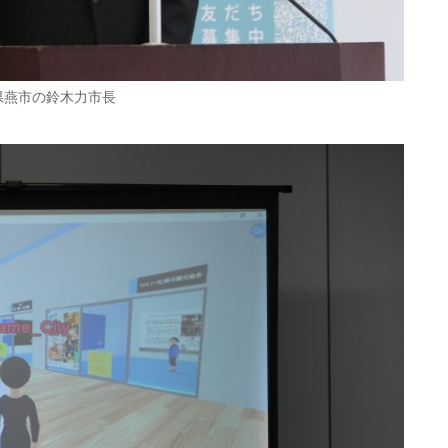
県燕市の鈴木力市長