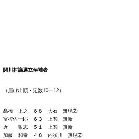
関川村議選立候補者
（届け出順・定数10―12）
髙橋 正之 ６８ 大石 無現②
富樫佐一郎 ６３ 上関 無新
近 敬志 ５１ 上関 無新
加藤 和泰 ４８ 内須川 無現②