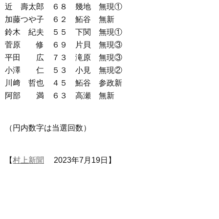
近 壽太郎 ６８ 幾地 無現①
加藤つや子 ６２ 鮖谷 無新
鈴木 紀夫 ５５ 下関 無現①
菅原 修 ６９ 片貝 無現③
平田 広 ７３ 滝原 無現③
小澤 仁 ５３ 小見 無現②
川﨑 哲也 ４５ 鮖谷 参政新
阿部 満 ６３ 高瀬 無新
（円内数字は当選回数）
【
村上新聞
2023年7月19日】