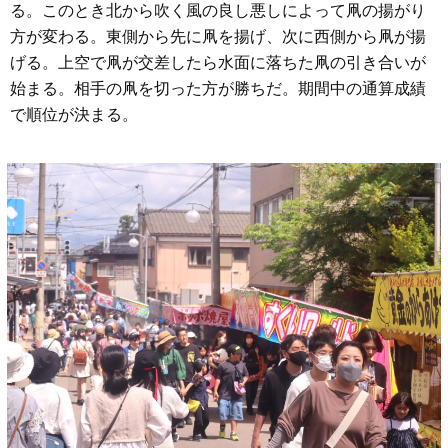
る。このとき北から吹く風の良し悪しによって凧の揚がり
方が変わる。東側から先に凧を揚げ、次に西側から凧が揚
げる。上空で凧が交差したら水面に落ちた凧の引き合いが
始まる。相手の凧を切った方が勝ちだ。期間中の通算成績
で順位が決まる。