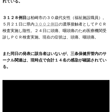
れている。
３１２８例目
は柏崎市の３０歳代女性（福祉施設職員）。
５月２１日に県内
３００２例目
の濃厚接触者としてＰＣＲ
検査実施し陰性。２４日に頭痛、咽頭痛のため医療機関受
診しＰＣＲ検査実施。現在の症状は、頭痛、咽頭痛。
また同日の発表に該当者はいないが、三条保健所管内のサ
ークル関連は、現時点で合計１４名の感染が確認されてい
る。