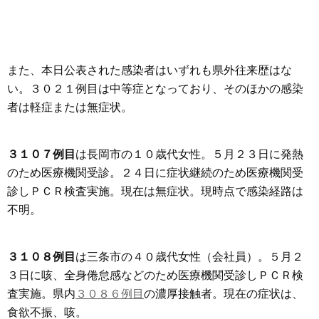
また、本日公表された感染者はいずれも県外往来歴はな
い。３０２１例目は中等症となっており、そのほかの感染
者は軽症または無症状。
３１０７例目
は長岡市の１０歳代女性。５月２３日に発熱
のため医療機関受診。２４日に症状継続のため医療機関受
診しＰＣＲ検査実施。現在は無症状。現時点で感染経路は
不明。
３１０８例目
は三条市の４０歳代女性（会社員）。５月２
３日に咳、全身倦怠感などのため医療機関受診しＰＣＲ検
査実施。県内
３０８６例目
の濃厚接触者。現在の症状は、
食欲不振、咳。