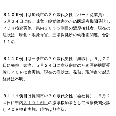
３１０９例目
は加茂市の３０歳代女性（パート従業員）。
５月２４日に咳、味覚・嗅覚障害のため医調療機関受診し
ＰＣＲ検査実施。県内
２８５５例目
の濃厚接触者。現在の
症状は、味覚・嗅覚障害。三条保健所の幼稚園関連。合計
１１名
３１１０例目
は三条市の７０歳代男性（無職）。５月２２
日に発熱、頭痛。５月２４日に症状継続のため医療機関受
診しＰＣＲ検査実施。現在の症状は、発熱。現時点で感染
経路は不明。
３１１１例目
は長岡市の７０歳代女性（会社員）。５月２
４日に県内
３１０１例目
の濃厚接触者として医療機関受診
しＰＣＲ検査実施。現在は無症状。