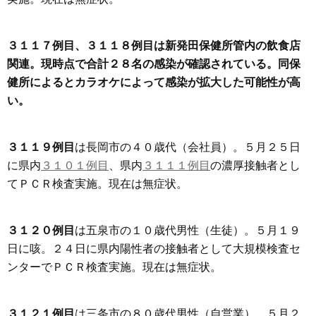
３１１７例目、３１１８例目は新発田保健所管内の飲食店
関連。現時点で合計２８名の感染が確認されている。同保
健所によるとカラオケによって感染が拡大した可能性が高
い。
３１１９例目
は長岡市の４０歳代（会社員）。５月２５日
に県内
３１０１例目
、県内
３１１１例目
の濃厚接触者とし
てＰＣＲ検査実施。現在は無症状。
３１２０例目
は五泉市の１０歳代男性（生徒）。５月１９
日に咳。２４日に県内陽性者の接触者として大規模検査セ
ンターでＰＣＲ検査実施。現在は無症状。
３１２１例目
は三条市の８０歳代男性（自営業）。５月２