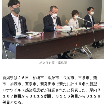
感染症対策・薬務課
新潟県は２６日、柏崎市、魚沼市、長岡市、三条市、燕
市、加茂市、五泉市、新発田市で新たに計
１９名
の新型コ
ロナウイルス感染症患者が確認されたと発表した。県内
３
１０７例目
から
３１１２例目
、
３１１６例目
から
３１２８
例目
となる。