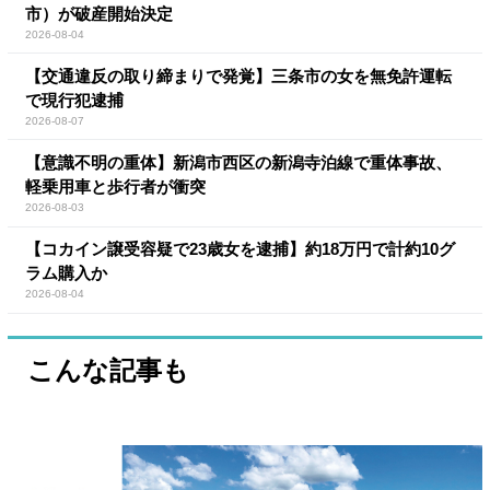
市）が破産開始決定
2026-08-04
【交通違反の取り締まりで発覚】三条市の女を無免許運転
で現行犯逮捕
2026-08-07
【意識不明の重体】新潟市西区の新潟寺泊線で重体事故、
軽乗用車と歩行者が衝突
2026-08-03
【コカイン譲受容疑で23歳女を逮捕】約18万円で計約10グ
ラム購入か
2026-08-04
こんな記事も