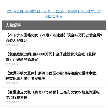
にいがた経済新聞ではライター（記者）を募集しています。詳
細はこちら
人気記事
【ベトナム国籍の女（21歳）を逮捕】現金42万円と貴金属9
点盗んだ疑い
2026-08-03
【負債総額は約1億4,800万円】金子建設株式会社（見附
市）が破産開始決定
2026-08-04
【意識不明の重体】新潟市西区の新潟寺泊線で重体事故、
軽乗用車と歩行者が衝突
2026-08-03
【交通違反の取り締まりで発覚】三条市の女を無免許運転
で現行犯逮捕
2026-08-07