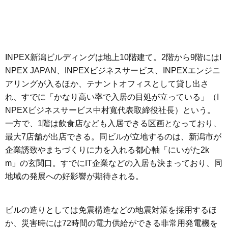
INPEX新潟ビルディングは地上10階建て。2階から9階にはI
NPEX JAPAN、INPEXビジネスサービス、INPEXエンジニ
アリングが入るほか、テナントオフィスとして貸し出さ
れ、すでに「かなり高い率で入居の目処が立っている」（I
NPEXビジネスサービス中村寬代表取締役社長）という。
一方で、1階は飲食店なども入居できる区画となっており、
最大7店舗が出店できる。同ビルが立地するのは、新潟市が
企業誘致やまちづくりに力を入れる都心軸「にいがた2k
m」の玄関口。すでにIT企業などの入居も決まっており、同
地域の発展への好影響が期待される。
ビルの造りとしては免震構造などの地震対策を採用するほ
か、災害時には72時間の電力供給ができる非常用発電機を