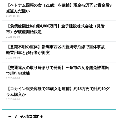
【ベトナム国籍の女（21歳）を逮捕】現金42万円と貴金属9
点盗んだ疑い
2026-08-03
【負債総額は約1億4,800万円】金子建設株式会社（見附
市）が破産開始決定
2026-08-04
【意識不明の重体】新潟市西区の新潟寺泊線で重体事故、
軽乗用車と歩行者が衝突
2026-08-03
【交通違反の取り締まりで発覚】三条市の女を無免許運転
で現行犯逮捕
2026-08-07
【コカイン譲受容疑で23歳女を逮捕】約18万円で計約10グ
ラム購入か
2026-08-04
こんな記事も