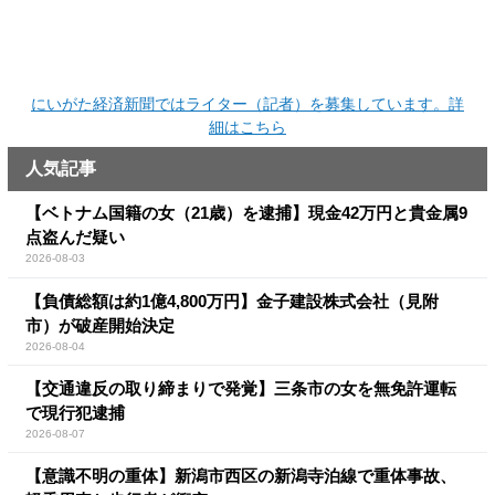
にいがた経済新聞ではライター（記者）を募集しています。詳
細はこちら
人気記事
【ベトナム国籍の女（21歳）を逮捕】現金42万円と貴金属9
点盗んだ疑い
2026-08-03
【負債総額は約1億4,800万円】金子建設株式会社（見附
市）が破産開始決定
2026-08-04
【交通違反の取り締まりで発覚】三条市の女を無免許運転
で現行犯逮捕
2026-08-07
【意識不明の重体】新潟市西区の新潟寺泊線で重体事故、