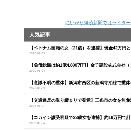
にいがた経済新聞ではライター
人気記事
【ベトナム国籍の女（21歳）を逮捕】現金42万円
2026-08-03
【負債総額は約1億4,800万円】金子建設株式会社
2026-08-04
【意識不明の重体】新潟市西区の新潟寺泊線で重体
2026-08-03
【交通違反の取り締まりで発覚】三条市の女を無免
2026-08-07
【コカイン譲受容疑で23歳女を逮捕】約18万円で計
2026-08-04