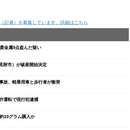
（記者）を募集しています。詳細はこちら
と貴金属9点盗んだ疑い
（見附市）が破産開始決定
事故、軽乗用車と歩行者が衝突
許運転で現行犯逮捕
約10グラム購入か