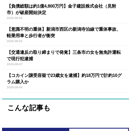
【負債総額は約1億4,800万円】金子建設株式会社（見附
市）が破産開始決定
2026-08-04
【意識不明の重体】新潟市西区の新潟寺泊線で重体事故、
軽乗用車と歩行者が衝突
2026-08-03
【交通違反の取り締まりで発覚】三条市の女を無免許運転
で現行犯逮捕
2026-08-07
【コカイン譲受容疑で23歳女を逮捕】約18万円で計約10グ
ラム購入か
2026-08-04
こんな記事も