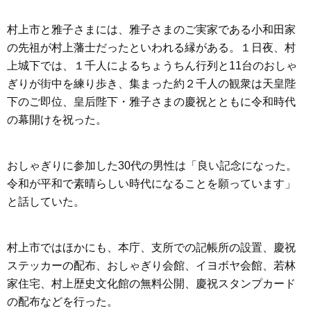
村上市と雅子さまには、雅子さまのご実家である小和田家
の先祖が村上藩士だったといわれる縁がある。１日夜、村
上城下では、１千人によるちょうちん行列と11台のおしゃ
ぎりが街中を練り歩き、集まった約２千人の観衆は天皇陛
下のご即位、皇后陛下・雅子さまの慶祝とともに令和時代
の幕開けを祝った。
おしゃぎりに参加した30代の男性は「良い記念になった。
令和が平和で素晴らしい時代になることを願っています」
と話していた。
村上市ではほかにも、本庁、支所での記帳所の設置、慶祝
ステッカーの配布、おしゃぎり会館、イヨボヤ会館、若林
家住宅、村上歴史文化館の無料公開、慶祝スタンプカード
の配布などを行った。