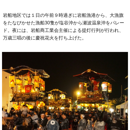
岩船地区では１日の午前９時過ぎに岩船漁港から、大漁旗
をたなびかせた漁船30隻が塩谷沖から瀬波温泉沖をパレー
ド。夜には、岩船商工業会主催による提灯行列が行われ、
万歳三唱の後に慶祝花火を打ち上げた。