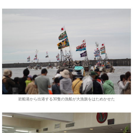
岩船港から出港する30隻の漁船が大漁旗をはためかせた