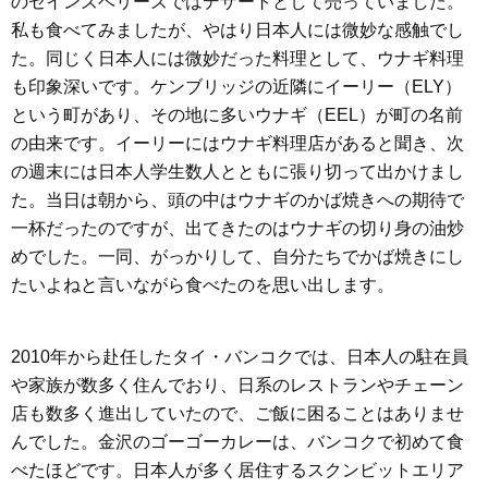
のセインズベリーズではデザートとして売っていました。
私も食べてみましたが、やはり日本人には微妙な感触でし
た。同じく日本人には微妙だった料理として、ウナギ料理
も印象深いです。ケンブリッジの近隣にイーリー（ELY）
という町があり、その地に多いウナギ（EEL）が町の名前
の由来です。イーリーにはウナギ料理店があると聞き、次
の週末には日本人学生数人とともに張り切って出かけまし
た。当日は朝から、頭の中はウナギのかば焼きへの期待で
一杯だったのですが、出てきたのはウナギの切り身の油炒
めでした。一同、がっかりして、自分たちでかば焼きにし
たいよねと言いながら食べたのを思い出します。
2010年から赴任したタイ・バンコクでは、日本人の駐在員
や家族が数多く住んでおり、日系のレストランやチェーン
店も数多く進出していたので、ご飯に困ることはありませ
んでした。金沢のゴーゴーカレーは、バンコクで初めて食
べたほどです。日本人が多く居住するスクンビットエリア