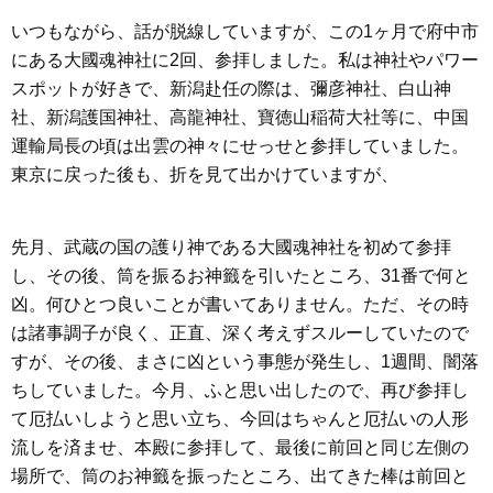
いつもながら、話が脱線していますが、この1ヶ月で府中市
にある大國魂神社に2回、参拝しました。私は神社やパワー
スポットが好きで、新潟赴任の際は、彌彦神社、白山神
社、新潟護国神社、高龍神社、寶徳山稲荷大社等に、中国
運輸局長の頃は出雲の神々にせっせと参拝していました。
東京に戻った後も、折を見て出かけていますが、
先月、武蔵の国の護り神である大國魂神社を初めて参拝
し、その後、筒を振るお神籤を引いたところ、31番で何と
凶。何ひとつ良いことが書いてありません。ただ、その時
は諸事調子が良く、正直、深く考えずスルーしていたので
すが、その後、まさに凶という事態が発生し、1週間、闇落
ちしていました。今月、ふと思い出したので、再び参拝し
て厄払いしようと思い立ち、今回はちゃんと厄払いの人形
流しを済ませ、本殿に参拝して、最後に前回と同じ左側の
場所で、筒のお神籤を振ったところ、出てきた棒は前回と