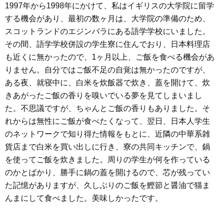
1997年から1998年にかけて、私はイギリスの大学院に留学
する機会があり、最初の数ヶ月は、大学院の準備のため、
スコットランドのエジンバラにある語学学校にいました。
その間、語学学校併設の学生寮に住んでおり、日本料理店
も近くに無かったので、1ヶ月以上、ご飯を食べる機会があ
りません。自分ではご飯不足の自覚は無かったのですが、
ある夜、就寝中に、白米を炊飯器で炊き、蓋を開けて、炊
きあがったご飯の香りを嗅いでいる夢を見てしまいまし
た。不思議ですが、ちゃんとご飯の香りもありました。そ
れからは無性にご飯が食べたくなって、翌日、日本人学生
のネットワークで知り得た情報をもとに、近隣の中華系雑
貨店まで白米を買い出しに行き、寮の共同キッチンで、鍋
を使ってご飯を炊きました。周りの学生が何を作っている
のかとばかり、勝手に鍋の蓋を開けるので、芯が残ってい
た記憶がありますが、久しぶりのご飯を鰹節と醤油で猫ま
んまにして食べました。美味しかったです。