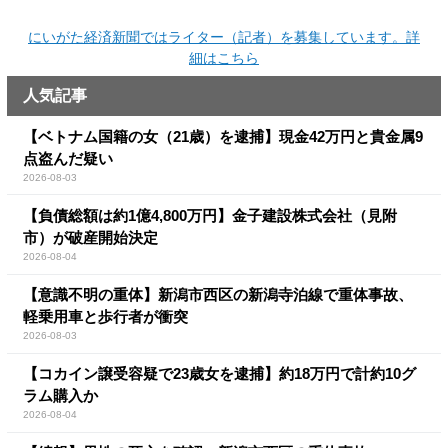
にいがた経済新聞ではライター（記者）を募集しています。詳
細はこちら
人気記事
【ベトナム国籍の女（21歳）を逮捕】現金42万円と貴金属9
点盗んだ疑い
2026-08-03
【負債総額は約1億4,800万円】金子建設株式会社（見附
市）が破産開始決定
2026-08-04
【意識不明の重体】新潟市西区の新潟寺泊線で重体事故、
軽乗用車と歩行者が衝突
2026-08-03
【コカイン譲受容疑で23歳女を逮捕】約18万円で計約10グ
ラム購入か
2026-08-04