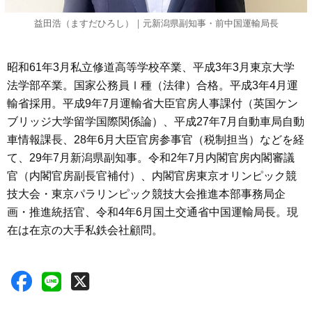
益田浩（ますだひろし）｜元新潟県副知事・前中国運輸局長
昭和61年3月私立修道高等学校卒業、平成3年3月東京大学
法学部卒業。国家公務員Ⅰ種（法律）合格。平成3年4月運
輸省採用。平成9年7月運輸省大臣官房人事課付（英国ケン
ブリッジ大学留学国際関係論）、平成27年7月自動車局自動
車情報課長、28年6月大臣官房参事官（税制担当）などを経
て、29年7月新潟県副知事。令和2年7月内閣官房内閣審議
官（内閣官房副長官補付）、内閣官房東京オリンピック競
技大会・東京パラリンピック競技大会推進本部事務局企
画・推進統括官、令和4年6月国土交通省中国運輸局長。現
在は在京の大手私鉄会社顧問。