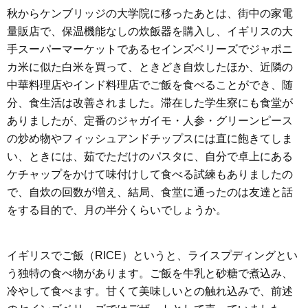
秋からケンブリッジの大学院に移ったあとは、街中の家電
量販店で、保温機能なしの炊飯器を購入し、イギリスの大
手スーパーマーケットであるセインズベリーズでジャポニ
カ米に似た白米を買って、ときどき自炊したほか、近隣の
中華料理店やインド料理店でご飯を食べることができ、随
分、食生活は改善されました。滞在した学生寮にも食堂が
ありましたが、定番のジャガイモ・人参・グリーンピース
の炒め物やフィッシュアンドチップスには直に飽きてしま
い、ときには、茹でただけのパスタに、自分で卓上にある
ケチャップをかけて味付けして食べる試練もありましたの
で、自炊の回数が増え、結局、食堂に通ったのは友達と話
をする目的で、月の半分くらいでしょうか。
イギリスでご飯（RICE）というと、ライスプディングとい
う独特の食べ物があります。ご飯を牛乳と砂糖で煮込み、
冷やして食べます。甘くて美味しいとの触れ込みで、前述