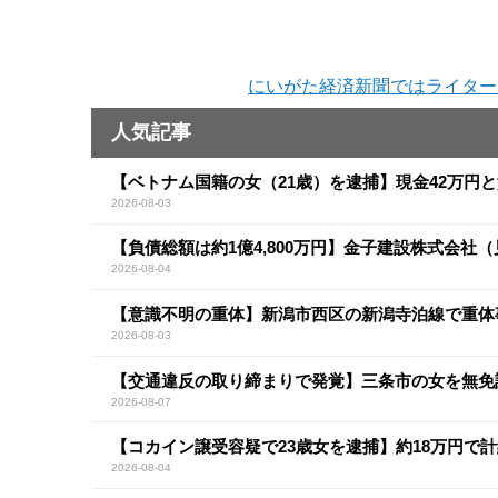
にいがた経済新聞ではライター
人気記事
【ベトナム国籍の女（21歳）を逮捕】現金42万円
2026-08-03
【負債総額は約1億4,800万円】金子建設株式会社
2026-08-04
【意識不明の重体】新潟市西区の新潟寺泊線で重体
2026-08-03
【交通違反の取り締まりで発覚】三条市の女を無免
2026-08-07
【コカイン譲受容疑で23歳女を逮捕】約18万円で計
2026-08-04