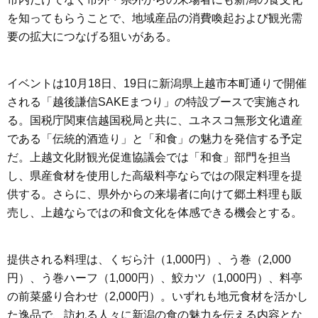
を知ってもらうことで、地域産品の消費喚起および観光需
要の拡大につなげる狙いがある。
イベントは10月18日、19日に新潟県上越市本町通りで開催
される「越後謙信SAKEまつり」の特設ブースで実施され
る。国税庁関東信越国税局と共に、ユネスコ無形文化遺産
である「伝統的酒造り」と「和食」の魅力を発信する予定
だ。上越文化財観光促進協議会では「和食」部門を担当
し、県産食材を使用した高級料亭ならではの限定料理を提
供する。さらに、県外からの来場者に向けて郷土料理も販
売し、上越ならではの和食文化を体感できる機会とする。
提供される料理は、くぢら汁（1,000円）、う巻（2,000
円）、う巻ハーフ（1,000円）、鮫カツ（1,000円）、料亭
の前菜盛り合わせ（2,000円）。いずれも地元食材を活かし
た逸品で、訪れる人々に新潟の食の魅力を伝える内容とな