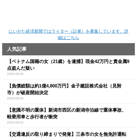
にいがた経済新聞ではライター（記者）を募集しています。詳
細はこちら
人気記事
【ベトナム国籍の女（21歳）を逮捕】現金42万円と貴金属9
点盗んだ疑い
2026-08-03
【負債総額は約1億4,800万円】金子建設株式会社（見附
市）が破産開始決定
2026-08-04
【意識不明の重体】新潟市西区の新潟寺泊線で重体事故、
軽乗用車と歩行者が衝突
2026-08-03
【交通違反の取り締まりで発覚】三条市の女を無免許運転