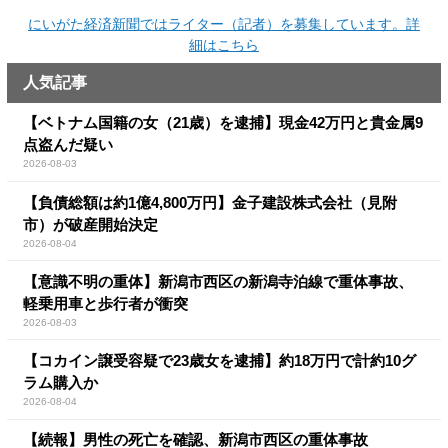
にいがた経済新聞ではライター（記者）を募集しています。詳
細はこちら
人気記事
【ベトナム国籍の女（21歳）を逮捕】現金42万円と貴金属9
点盗んだ疑い
2026-08-03
【負債総額は約1億4,800万円】金子建設株式会社（見附
市）が破産開始決定
2026-08-04
【意識不明の重体】新潟市西区の新潟寺泊線で重体事故、
軽乗用車と歩行者が衝突
2026-08-03
【コカイン譲受容疑で23歳女を逮捕】約18万円で計約10グ
ラム購入か
2026-08-04
【続報】男性の死亡を確認、新潟市西区の重体事故