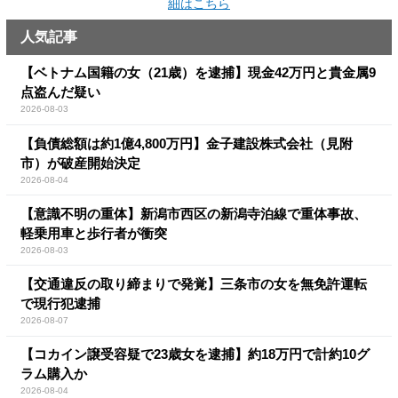
細はこちら
人気記事
【ベトナム国籍の女（21歳）を逮捕】現金42万円と貴金属9
点盗んだ疑い
2026-08-03
【負債総額は約1億4,800万円】金子建設株式会社（見附
市）が破産開始決定
2026-08-04
【意識不明の重体】新潟市西区の新潟寺泊線で重体事故、
軽乗用車と歩行者が衝突
2026-08-03
【交通違反の取り締まりで発覚】三条市の女を無免許運転
で現行犯逮捕
2026-08-07
【コカイン譲受容疑で23歳女を逮捕】約18万円で計約10グ
ラム購入か
2026-08-04