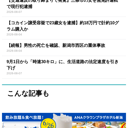
【交通違反の取り締まりで発覚】三条市の女を無免許運転
で現行犯逮捕
2026-08-07
【コカイン譲受容疑で23歳女を逮捕】約18万円で計約10グ
ラム購入か
2026-08-04
【続報】男性の死亡を確認、新潟市西区の重体事故
2026-08-04
9月1日から「時速30キロ」に、生活道路の法定速度を引き
下げ
2026-08-07
こんな記事も