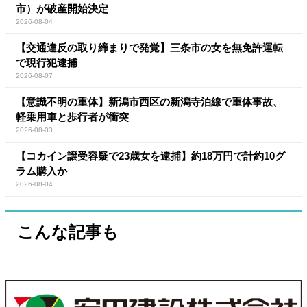
市）が破産開始決定
2026-08-04
【交通違反の取り締まりで発覚】三条市の女を無免許運転
で現行犯逮捕
2026-08-07
【意識不明の重体】新潟市西区の新潟寺泊線で重体事故、
軽乗用車と歩行者が衝突
2026-08-03
【コカイン譲受容疑で23歳女を逮捕】約18万円で計約10グ
ラム購入か
2026-08-04
こんな記事も