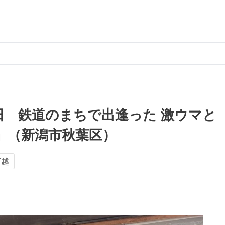
18日 鉄道のまちで出逢った 激ウマと
」（新潟市秋葉区）
下越