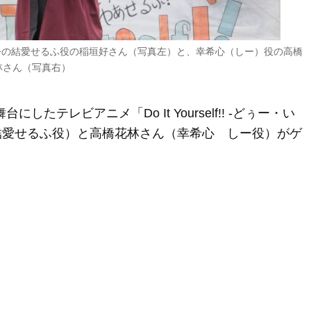
るふ-」主人公の結愛せるふ役の稲垣好さん（写真左）と、幸希心（しー）役の高橋
林さん（写真右）
たテレビアニメ「Do It Yourself!! -どぅー・い
結愛せるふ役）と高橋花林さん（幸希心 しー役）がゲ