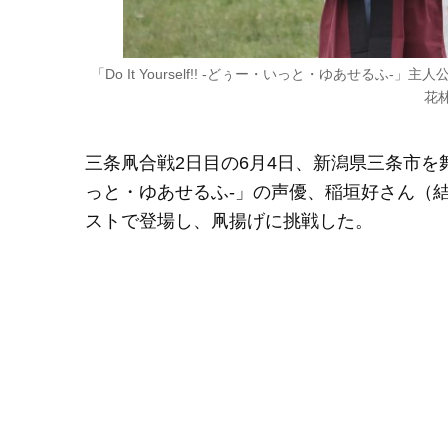
「Do It Yourself!! -どぅー・いっと・ゆあせ
花
三条凧合戦2日目の6月4日、新潟県三条市を舞台にし
っと・ゆあせるふ-」の声優、稲垣好さん（
ストで登場し、凧揚げに挑戦した。